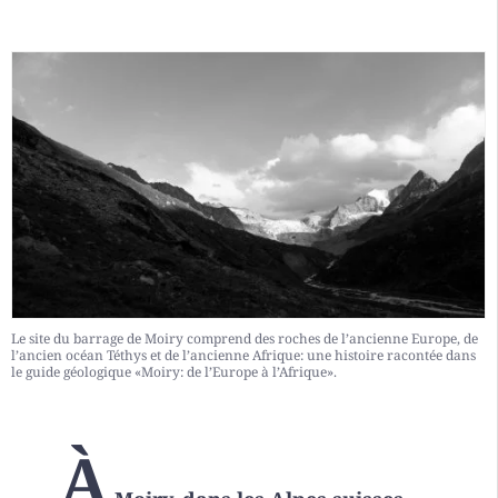
Le site du barrage de Moiry comprend des roches de l’ancienne Europe, de
l’ancien océan Téthys et de l’ancienne Afrique: une histoire racontée dans
le guide géologique «Moiry: de l’Europe à l’Afrique».
À