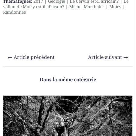
Thématiques:
2017
|
Géologie
|
Le Cervin est-il africain?
|
Le
vallon de Moiry est-il africain?
|
Michel Marthaler
|
Moiry
|
Randonnée
←
Article précédent
Article suivant
→
Dans la même catégorie