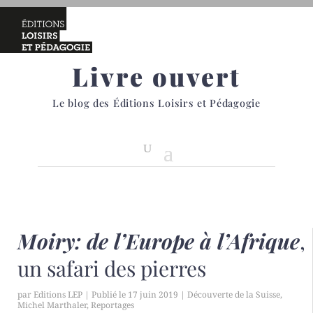
Livre ouvert
Le blog des Éditions Loisirs et Pédagogie
Moiry: de l’Europe à l’Afrique
,
un safari des pierres
par
Editions LEP
|
17 juin 2019
|
Découverte de la Suisse
,
Michel Marthaler
,
Reportages