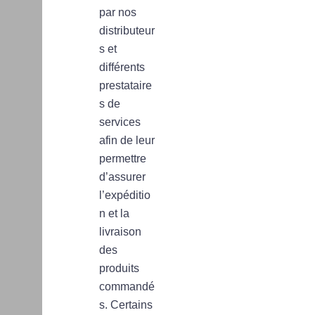
par nos
distributeur
s et
différents
prestataire
s de
services
afin de leur
permettre
d’assurer
l’expéditio
n et la
livraison
des
produits
commandé
s. Certains