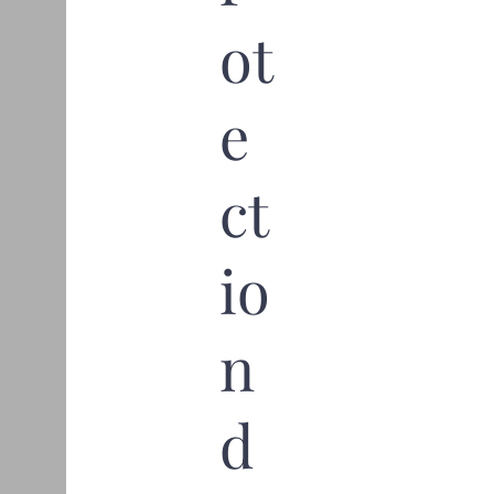
ot
e
ct
io
n
d