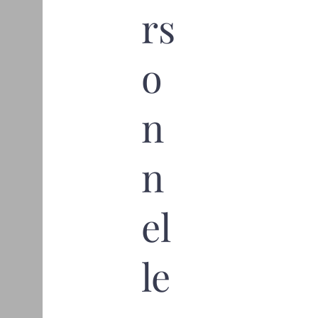
rs
o
n
n
el
le