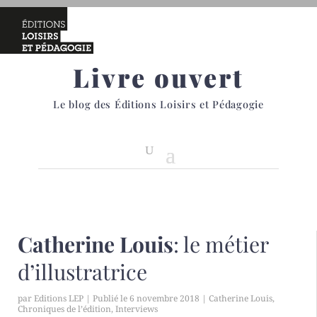
Livre ouvert
Le blog des Éditions Loisirs et Pédagogie
Catherine Louis
: le métier
d’illustratrice
par
Editions LEP
|
6 novembre 2018
|
Catherine Louis
,
Chroniques de l’édition
,
Interviews