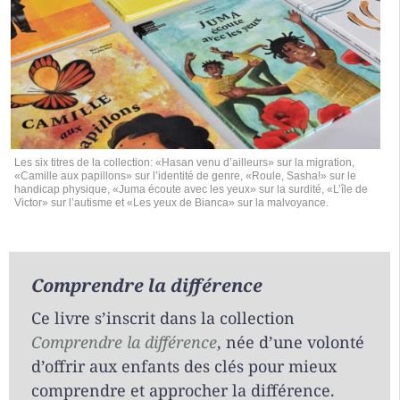
Les six titres de la collection: «Hasan venu d’ailleurs» sur la migration,
«Camille aux papillons» sur l’identité de genre, «Roule, Sasha!» sur le
handicap physique, «Juma écoute avec les yeux» sur la surdité, «L’île de
Victor» sur l’autisme et «Les yeux de Bianca» sur la malvoyance.
Comprendre la différence
Ce livre s’inscrit dans la collection
Comprendre la différence
, née d’une volonté
d’offrir aux enfants des clés pour mieux
comprendre et approcher la différence.