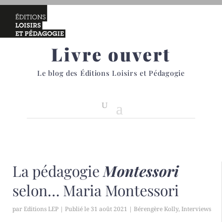
Livre ouvert
Le blog des Éditions Loisirs et Pédagogie
La pédagogie
Montessori
selon… Maria Montessori
par
Editions LEP
|
31 août 2021
|
Bérengère Kolly
,
Interviews