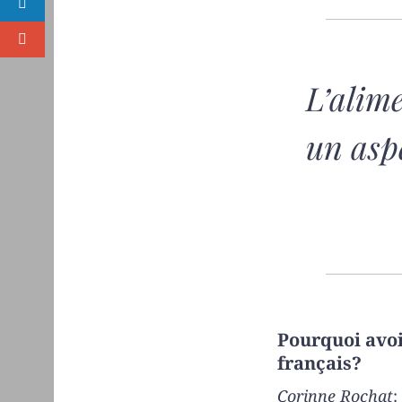
L’alim
un aspe
Pourquoi avoi
français?
Corinne Rochat
: