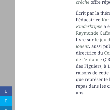
crèche
offre rép
Écrit par la thé
l’éducatrice
Kar
Kinderkrippe
a é
Raymonde Caffa
livre sur
le jeu 
jouent
, aussi pu
directrice du
Ce
de l’enfance
(CR
des Figuiers, à 
raisons de cette
que représente l
repas dans les c
ans.