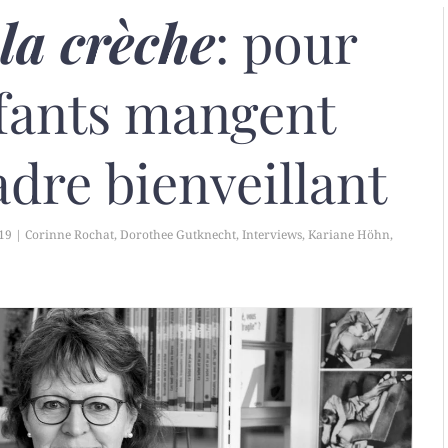
la crèche
: pour
nfants mangent
dre bienveillant
019
|
Corinne Rochat
,
Dorothee Gutknecht
,
Interviews
,
Kariane Höhn
,