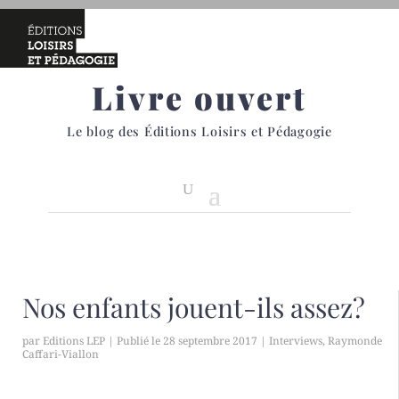
Livre ouvert
Le blog des Éditions Loisirs et Pédagogie
Nos enfants jouent-ils assez?
par
Editions LEP
|
28 septembre 2017
|
Interviews
,
Raymonde
Caffari-Viallon