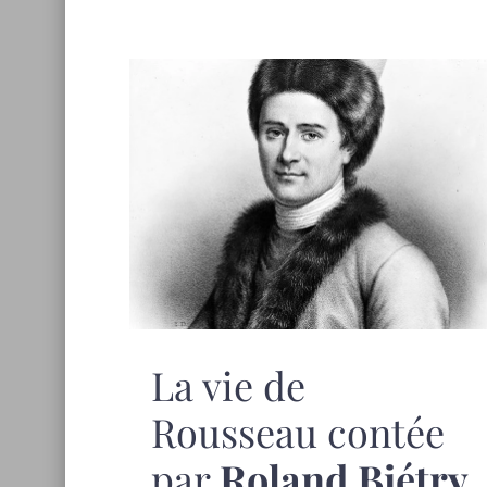
La vie de
Rousseau contée
par
Roland Biétry