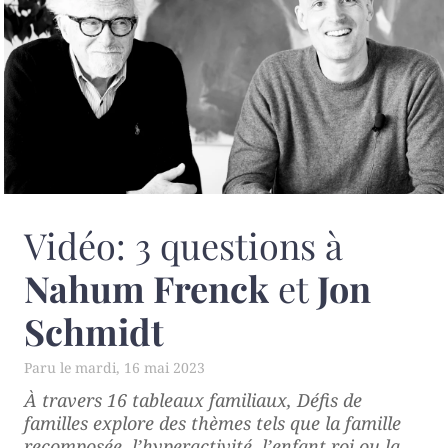
Vidéo: 3 questions à
Nahum Frenck
et
Jon
Schmidt
mardi, 16 mai 2023
À travers 16 tableaux familiaux,
Défis de
familles
explore des thèmes tels que la famille
recomposée, l’hyperactivité, l’enfant roi ou la