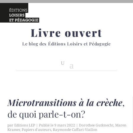
Livre ouvert
Le blog des Éditions Loisirs et Pédagogie
Microtransitions à la crèche
,
de quoi parle-t-on?
par
Editions LEP
|
9 mars 2022
|
Dorothee Gutknecht
,
Maren
Kramer
,
Papiers d'auteurs
,
Raymonde Caffari-Viallon