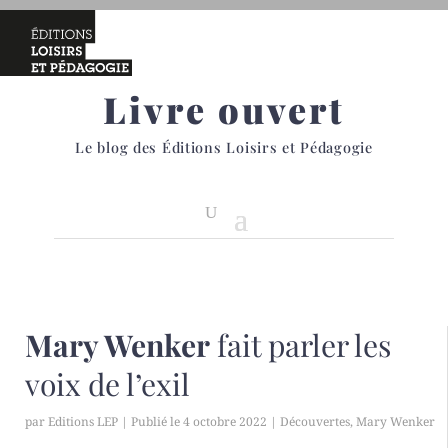
Livre ouvert
Le blog des Éditions Loisirs et Pédagogie
Mary Wenker
fait parler les
voix de l’exil
par
Editions LEP
|
4 octobre 2022
|
Découvertes
,
Mary Wenker