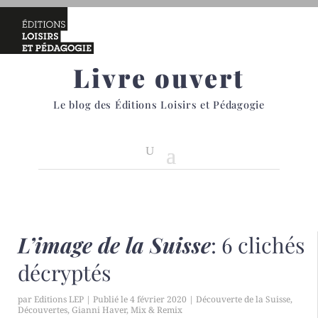
Livre ouvert
Le blog des Éditions Loisirs et Pédagogie
L’image de la Suisse
: 6 clichés
décryptés
par
Editions LEP
|
4 février 2020
|
Découverte de la Suisse
,
Découvertes
,
Gianni Haver
,
Mix & Remix