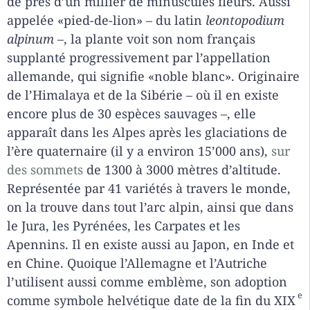
de près d’un millier de minuscules fleurs. Aussi
appelée «pied-de-lion» – du latin
leontopodium
alpinum
–, la plante voit son nom français
supplanté progressivement par l’appellation
allemande, qui signifie «noble blanc». Originaire
de l’Himalaya et de la Sibérie – où il en existe
encore plus de 30 espèces sauvages –, elle
apparaît dans les Alpes après les glaciations de
l’ère quaternaire (il y a environ 15’000 ans),
sur
des sommets
de 1300 à 3000 mètres d’altitude.
Représentée par 41 variétés à travers le monde,
on la trouve dans tout l’arc alpin, ainsi que dans
le Jura, les Pyrénées, les Carpates et les
Apennins. Il en existe aussi au Japon, en Inde et
en Chine. Quoique l’Allemagne et l’Autriche
l’utilisent aussi comme emblème, son adoption
e
comme symbole helvétique date de la fin du XIX