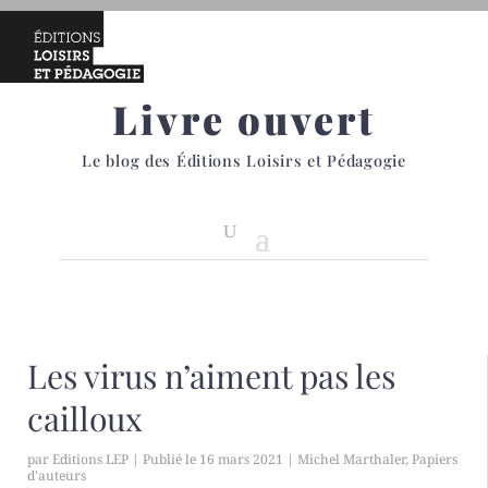
Livre ouvert
Le blog des Éditions Loisirs et Pédagogie
Les virus n’aiment pas les
cailloux
par
Editions LEP
|
16 mars 2021
|
Michel Marthaler
,
Papiers
d'auteurs