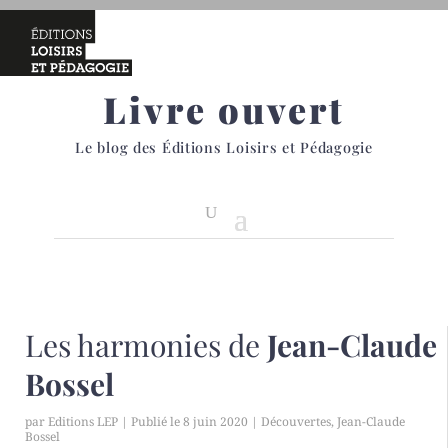
Livre ouvert
Le blog des Éditions Loisirs et Pédagogie
Les harmonies de
Jean-Claude
Bossel
par
Editions LEP
|
8 juin 2020
|
Découvertes
,
Jean-Claude
Bossel