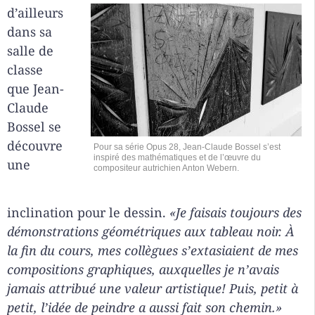
d’ailleurs
dans sa
salle de
classe
que Jean-
Claude
Bossel se
découvre
Pour sa série Opus 28, Jean-Claude Bossel s’est
inspiré des mathématiques et de l’œuvre du
une
compositeur autrichien Anton Webern.
inclination pour le dessin.
«Je faisais toujours des
démonstrations géométriques aux tableau noir. À
la fin du cours, mes collègues s’extasiaient de mes
compositions graphiques, auxquelles je n’avais
jamais attribué une valeur artistique! Puis, petit à
petit, l’idée de peindre a aussi fait son chemin.»