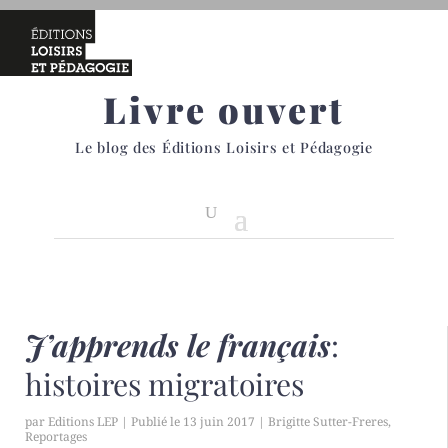
Livre ouvert
Le blog des Éditions Loisirs et Pédagogie
J’apprends le français
:
histoires migratoires
par
Editions LEP
|
13 juin 2017
|
Brigitte Sutter-Freres
,
Reportages