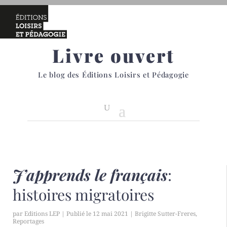
Livre ouvert
Le blog des Éditions Loisirs et Pédagogie
J’apprends le français
:
histoires migratoires
par
Editions LEP
|
12 mai 2021
|
Brigitte Sutter-Freres
,
Reportages