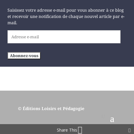
Saisissez votre adresse e-mail pour vous abonner à ce blog
et recevoir une notification de chaque nouvel article par e-
mail.
Adresse
e-
mail
Abonnez-vous
© Éditions Loisirs et Pédagogie
Share This