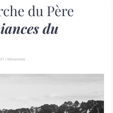
rche du Père
iances du
017
|
Découvertes