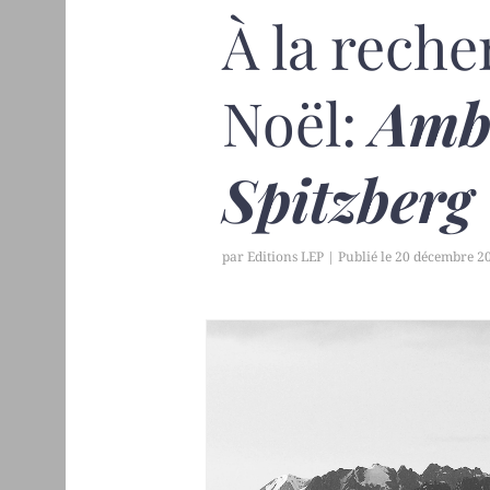
À la reche
Noël:
Amb
Spitzberg
par
Editions LEP
|
20 décembre 2