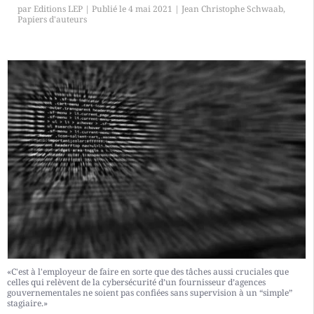
par
Editions LEP
|
4 mai 2021
|
Jean Christophe Schwaab
,
Papiers d'auteurs
«C'est à l'employeur de faire en sorte que des tâches aussi cruciales que
celles qui relèvent de la cybersécurité d’un fournisseur d’agences
gouvernementales ne soient pas confiées sans supervision à un “simple”
stagiaire.»