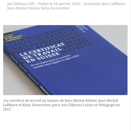
par
Editions LEP
|
18 janvier 2018
|
Actualités
,
Jean Lefébure
,
Jean-Michel Bühler
,
Katja Haunreiter
«Le certificat de travail en Suisse» de Jean-Michel Bühler, Jean-Michel
Lefébure et Katja Haunreiter, paru aux Éditions Loisirs et Pédagogie en
2017.